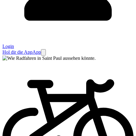
Login
Hol dir die App
App