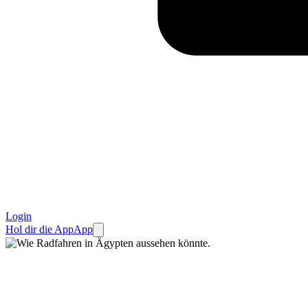
Login
Hol dir die App
App