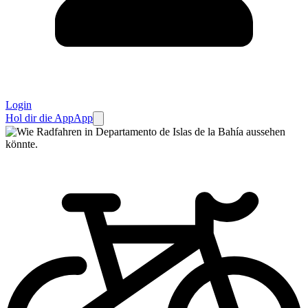
Login
Hol dir die App
App