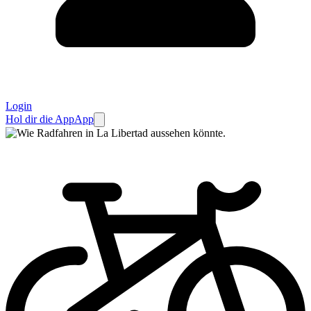
Login
Hol dir die App
App