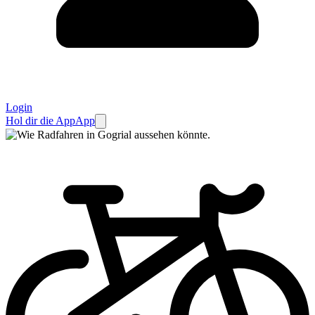
Login
Hol dir die App
App