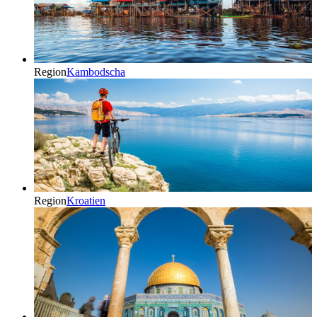
Region
Kambodscha
Region
Kroatien