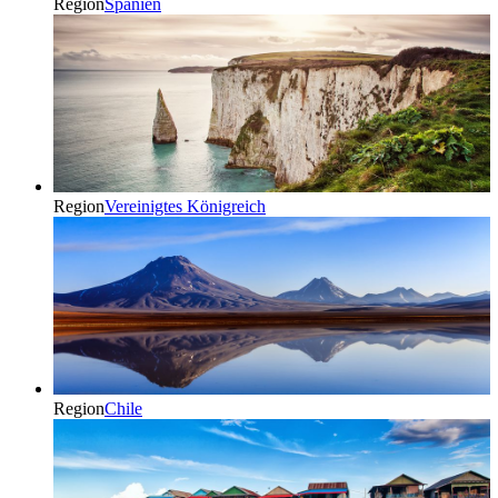
Region
Spanien
Region
Vereinigtes Königreich
Region
Chile