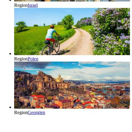
Region
Israel
Region
Polen
Region
Georgien