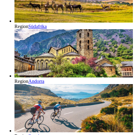
Region
Südafrika
Region
Andorra