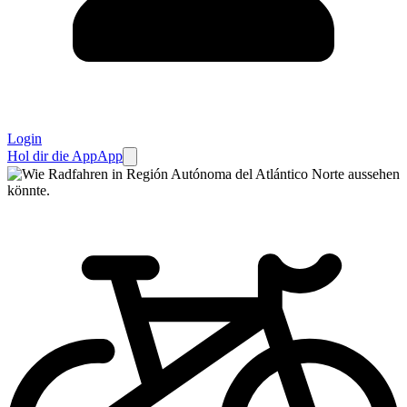
Login
Hol dir die App
App