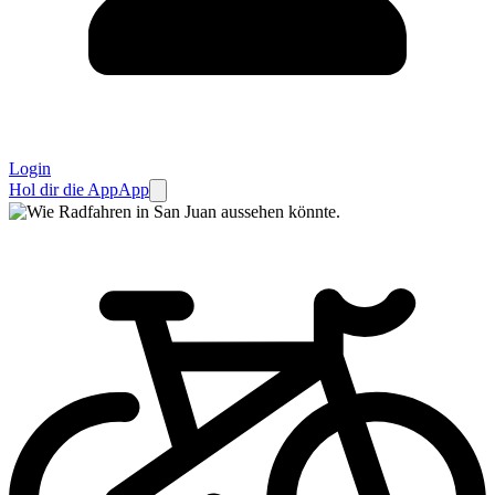
Login
Hol dir die App
App