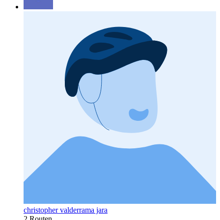
christopher valderrama jara
2 Routen