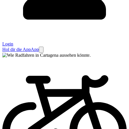
Login
Hol dir die App
App