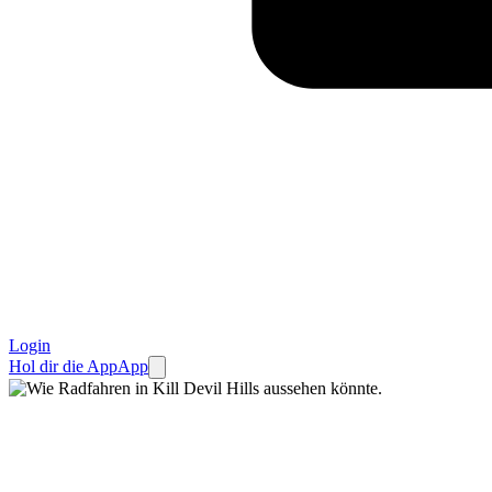
Login
Hol dir die App
App