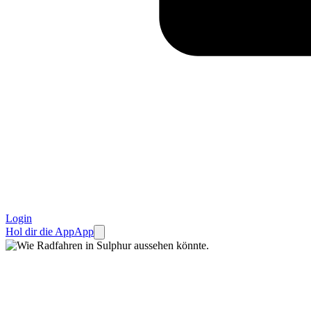
Login
Hol dir die App
App