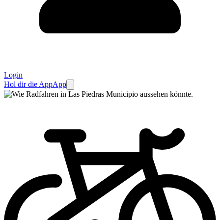
Login
Hol dir die App
App