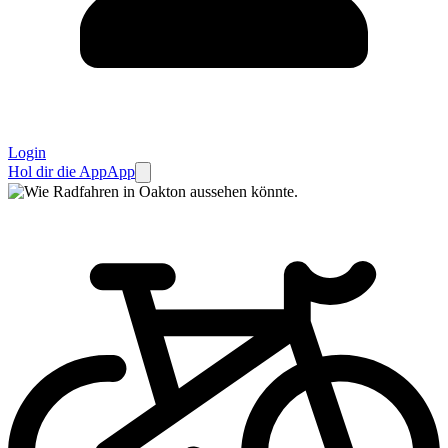
Login
Hol dir die App
App