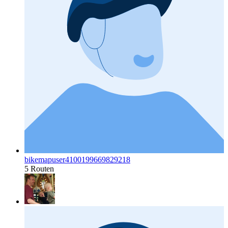
bikemapuser4100199669829218
5 Routen