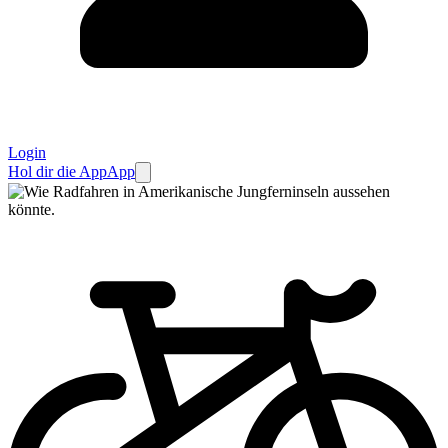
Login
Hol dir die App
App