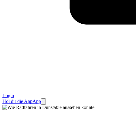
Login
Hol dir die App
App