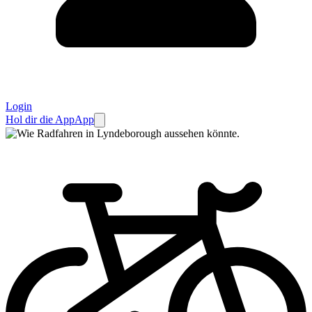
Login
Hol dir die App
App