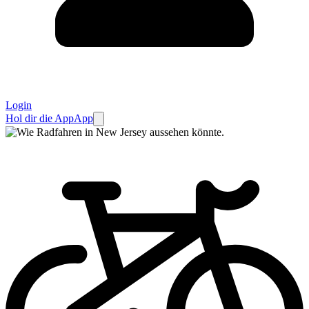
Login
Hol dir die App
App