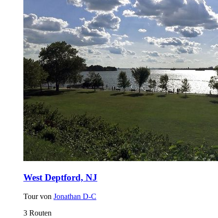
West Deptford, NJ
Tour von
Jonathan D-C
3 Routen