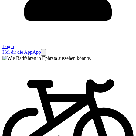
Login
Hol dir die App
App