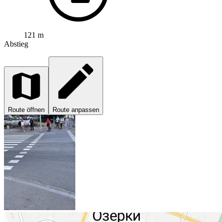
121 m
Abstieg
Route öffnen
Route anpassen