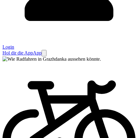
Login
Hol dir die App
App