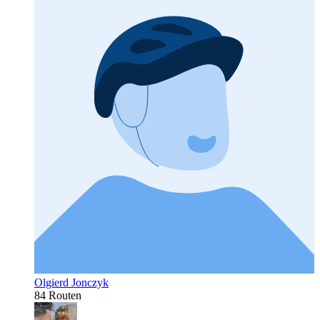
Olgierd Jonczyk
84 Routen