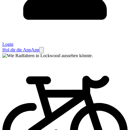
Login
Hol dir die App
App