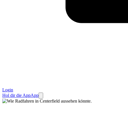
Login
Hol dir die App
App