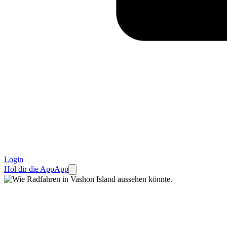
Login
Hol dir die App
App