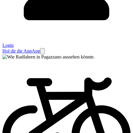
Login
Hol dir die App
App