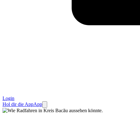
Login
Hol dir die App
App