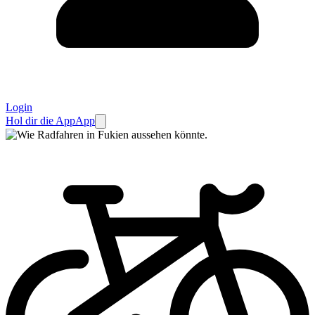
Login
Hol dir die App
App