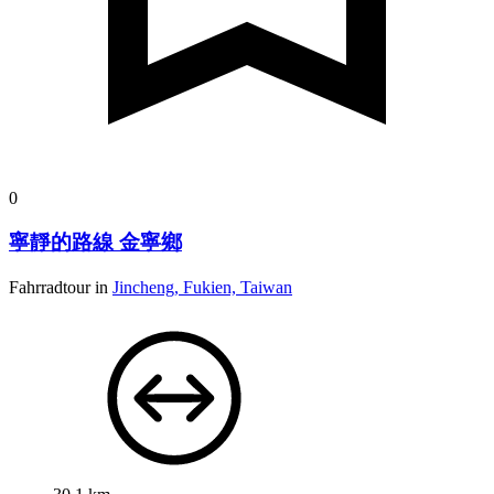
0
寧靜的路線 金寧鄉
Fahrradtour in
Jincheng, Fukien, Taiwan