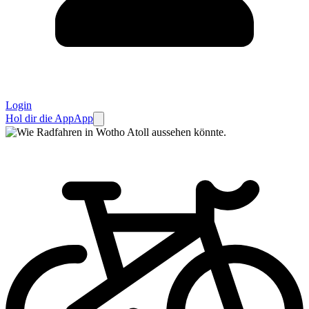
Login
Hol dir die App
App