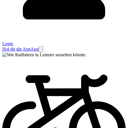
Login
Hol dir die App
App