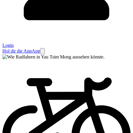
Login
Hol dir die App
App