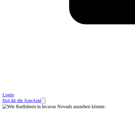
Login
Hol dir die App
App