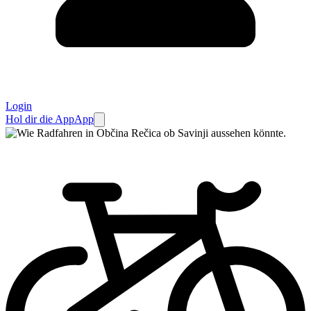
Login
Hol dir die App
App