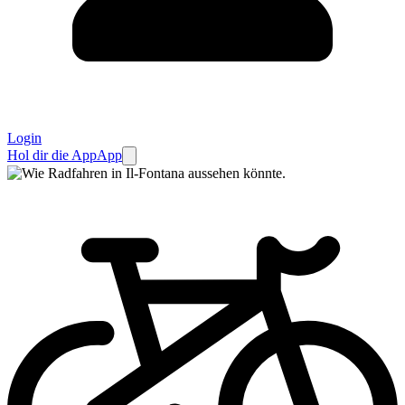
Login
Hol dir die App
App