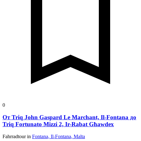
0
От Triq John Gaspard Le Marchant, Il-Fontana до
Triq Fortunato Mizzi 2, Ir-Rabat Għawdex
Fahrradtour in
Fontana, Il-Fontana, Malta