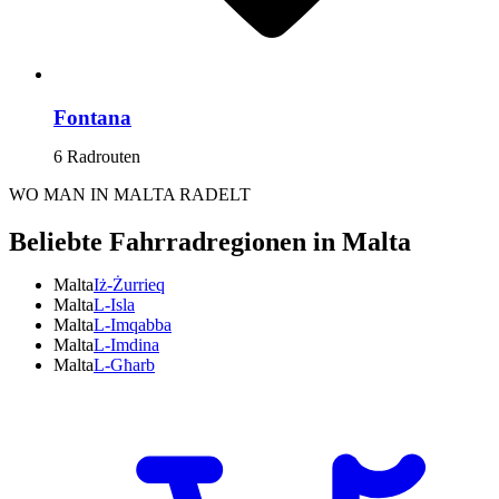
Fontana
6 Radrouten
WO MAN IN MALTA RADELT
Beliebte Fahrradregionen in Malta
Malta
Iż-Żurrieq
Malta
L-Isla
Malta
L-Imqabba
Malta
L-Imdina
Malta
L-Għarb