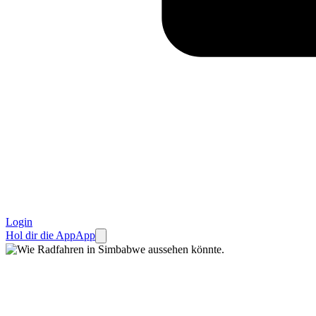
Login
Hol dir die App
App