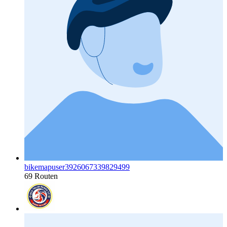
bikemapuser3926067339829499
69 Routen