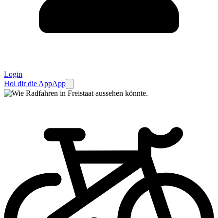
Login
Hol dir die App
App