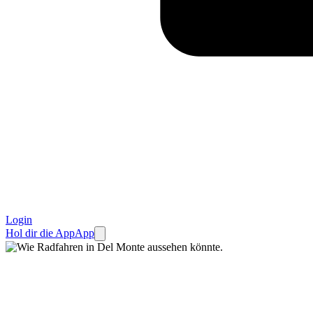
Login
Hol dir die App
App