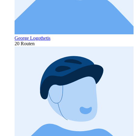
George Logothetis
20 Routen