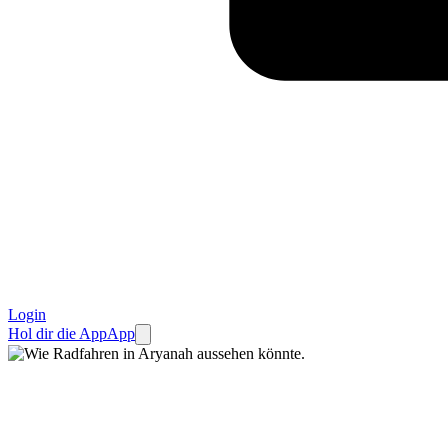
Login
Hol dir die App
App