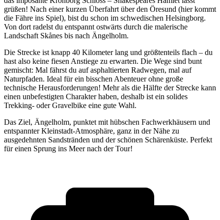
das imposante Kronborg Schloss – Shakespeares Hamlet lässt
grüßen! Nach einer kurzen Überfahrt über den Öresund (hier kommt
die Fähre ins Spiel), bist du schon im schwedischen Helsingborg.
Von dort radelst du entspannt ostwärts durch die malerische
Landschaft Skånes bis nach Ängelholm.
Die Strecke ist knapp 40 Kilometer lang und größtenteils flach – du
hast also keine fiesen Anstiege zu erwarten. Die Wege sind bunt
gemischt: Mal fährst du auf asphaltierten Radwegen, mal auf
Naturpfaden. Ideal für ein bisschen Abenteuer ohne große
technische Herausforderungen! Mehr als die Hälfte der Strecke kann
einen unbefestigten Charakter haben, deshalb ist ein solides
Trekking- oder Gravelbike eine gute Wahl.
Das Ziel, Ängelholm, punktet mit hübschen Fachwerkhäusern und
entspannter Kleinstadt-Atmosphäre, ganz in der Nähe zu
ausgedehnten Sandstränden und der schönen Schärenküste. Perfekt
für einen Sprung ins Meer nach der Tour!