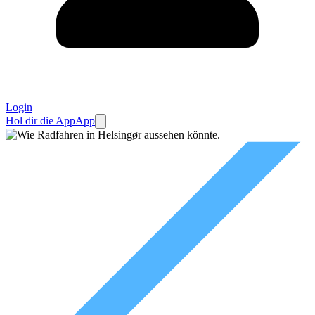
Login
Hol dir die App
App