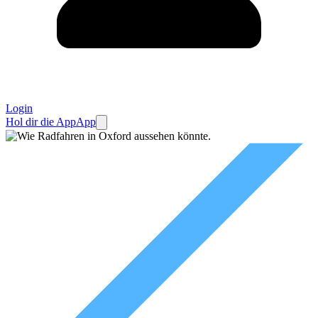
Login
Hol dir die App
App