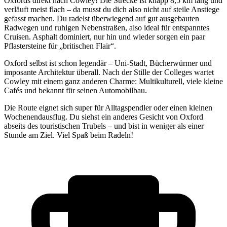
Oxfords direkt nach Cowley! Die Strecke ist knapp 8,5 km lang und
verläuft meist flach – da musst du dich also nicht auf steile Anstiege
gefasst machen. Du radelst überwiegend auf gut ausgebauten
Radwegen und ruhigen Nebenstraßen, also ideal für entspanntes
Cruisen. Asphalt dominiert, nur hin und wieder sorgen ein paar
Pflastersteine für „britischen Flair“.
Oxford selbst ist schon legendär – Uni-Stadt, Bücherwürmer und
imposante Architektur überall. Nach der Stille der Colleges wartet
Cowley mit einem ganz anderen Charme: Multikulturell, viele kleine
Cafés und bekannt für seinen Automobilbau.
Die Route eignet sich super für Alltagspendler oder einen kleinen
Wochenendausflug. Du siehst ein anderes Gesicht von Oxford
abseits des touristischen Trubels – und bist in weniger als einer
Stunde am Ziel. Viel Spaß beim Radeln!