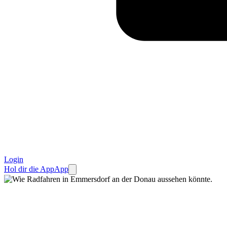
Login
Hol dir die App
App