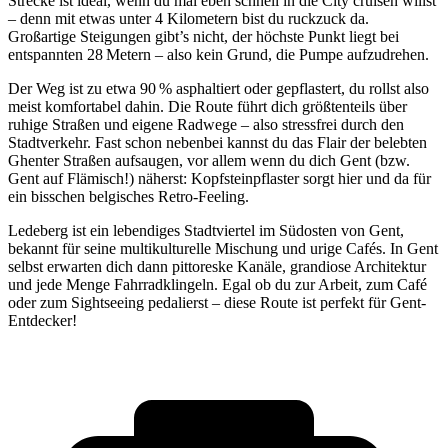
Strecke ist ideal, wenn du mal eben schnell in die City cruisen willst
– denn mit etwas unter 4 Kilometern bist du ruckzuck da.
Großartige Steigungen gibt’s nicht, der höchste Punkt liegt bei
entspannten 28 Metern – also kein Grund, die Pumpe aufzudrehen.
Der Weg ist zu etwa 90 % asphaltiert oder gepflastert, du rollst also
meist komfortabel dahin. Die Route führt dich größtenteils über
ruhige Straßen und eigene Radwege – also stressfrei durch den
Stadtverkehr. Fast schon nebenbei kannst du das Flair der bele­bten
Ghenter Straßen aufsaugen, vor allem wenn du dich Gent (bzw.
Gent auf Flämisch!) näherst: Kopfsteinpflaster sorgt hier und da für
ein bisschen belgisches Retro-Feeling.
Ledeberg ist ein lebendiges Stadtviertel im Südosten von Gent,
bekannt für seine multikulturelle Mischung und urige Cafés. In Gent
selbst erwarten dich dann pittoreske Kanäle, grandiose Architektur
und jede Menge Fahrradklingeln. Egal ob du zur Arbeit, zum Café
oder zum Sightseeing pedalierst – diese Route ist perfekt für Gent-
Entdecker!