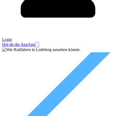
Login
Hol dir die App
App