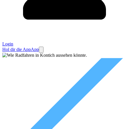
Login
Hol dir die App
App