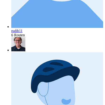
rudih11
6 Routen