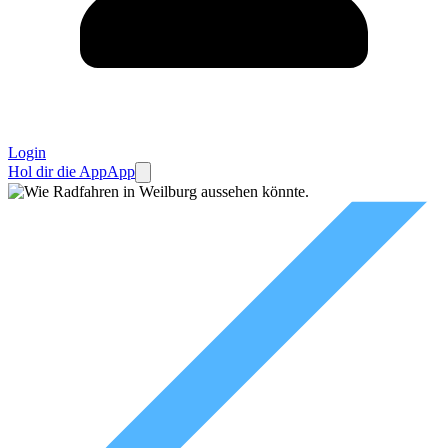
Login
Hol dir die App
App