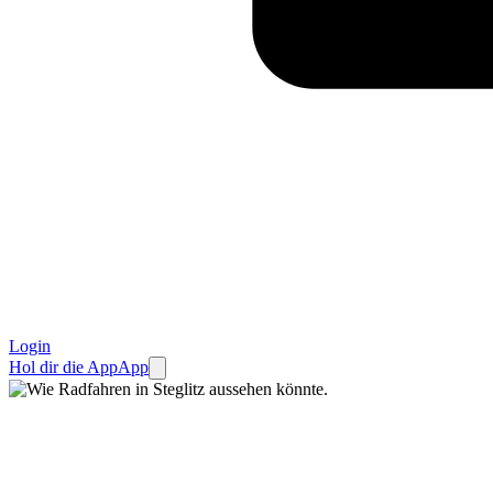
Login
Hol dir die App
App