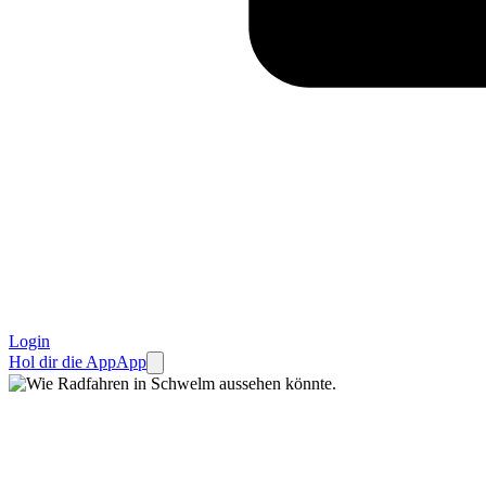
Login
Hol dir die App
App