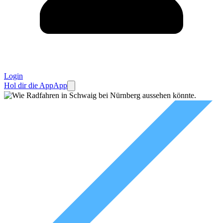
Login
Hol dir die App
App