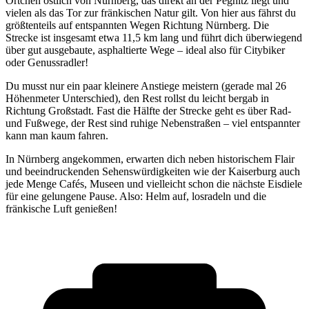
Örtchen östlich von Nürnberg, das direkt an der Pegnitz liegt und
vielen als das Tor zur fränkischen Natur gilt. Von hier aus fährst du
größtenteils auf entspannten Wegen Richtung Nürnberg. Die
Strecke ist insgesamt etwa 11,5 km lang und führt dich überwiegend
über gut ausgebaute, asphaltierte Wege – ideal also für Citybiker
oder Genussradler!
Du musst nur ein paar kleinere Anstiege meistern (gerade mal 26
Höhenmeter Unterschied), den Rest rollst du leicht bergab in
Richtung Großstadt. Fast die Hälfte der Strecke geht es über Rad-
und Fußwege, der Rest sind ruhige Nebenstraßen – viel entspannter
kann man kaum fahren.
In Nürnberg angekommen, erwarten dich neben historischem Flair
und beeindruckenden Sehenswürdigkeiten wie der Kaiserburg auch
jede Menge Cafés, Museen und vielleicht schon die nächste Eisdiele
für eine gelungene Pause. Also: Helm auf, losradeln und die
fränkische Luft genießen!