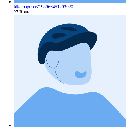
bikemapuser7198966451293020
27 Routen