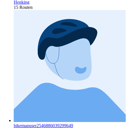
Henking
15 Routen
bikemapuser2546886039299649