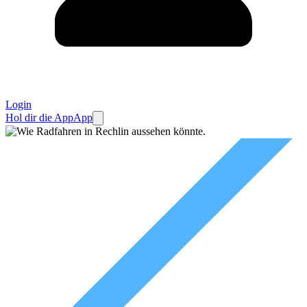
Login
Hol dir die App
App