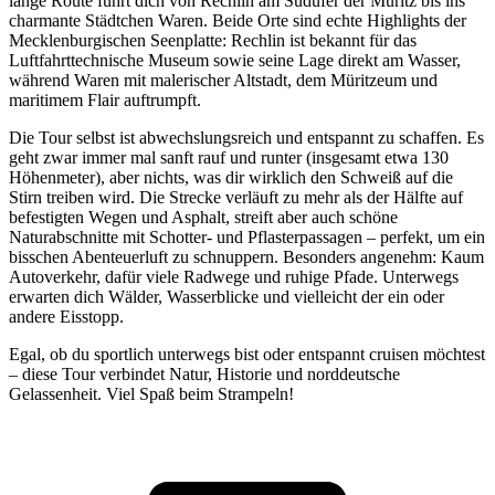
lange Route führt dich von Rechlin am Südufer der Müritz bis ins
charmante Städtchen Waren. Beide Orte sind echte Highlights der
Mecklenburgischen Seenplatte: Rechlin ist bekannt für das
Luftfahrttechnische Museum sowie seine Lage direkt am Wasser,
während Waren mit malerischer Altstadt, dem Müritzeum und
maritimem Flair auftrumpft.
Die Tour selbst ist abwechslungsreich und entspannt zu schaffen. Es
geht zwar immer mal sanft rauf und runter (insgesamt etwa 130
Höhenmeter), aber nichts, was dir wirklich den Schweiß auf die
Stirn treiben wird. Die Strecke verläuft zu mehr als der Hälfte auf
befestigten Wegen und Asphalt, streift aber auch schöne
Naturabschnitte mit Schotter- und Pflasterpassagen – perfekt, um ein
bisschen Abenteuerluft zu schnuppern. Besonders angenehm: Kaum
Autoverkehr, dafür viele Radwege und ruhige Pfade. Unterwegs
erwarten dich Wälder, Wasserblicke und vielleicht der ein oder
andere Eisstopp.
Egal, ob du sportlich unterwegs bist oder entspannt cruisen möchtest
– diese Tour verbindet Natur, Historie und norddeutsche
Gelassenheit. Viel Spaß beim Strampeln!