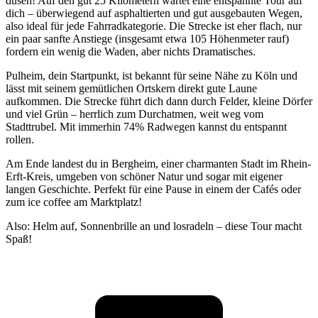
düsen! Auf den gut 25 Kilometern wartet eine entspannte Tour auf
dich – überwiegend auf asphaltierten und gut ausgebauten Wegen,
also ideal für jede Fahrradkategorie. Die Strecke ist eher flach, nur
ein paar sanfte Anstiege (insgesamt etwa 105 Höhenmeter rauf)
fordern ein wenig die Waden, aber nichts Dramatisches.
Pulheim, dein Startpunkt, ist bekannt für seine Nähe zu Köln und
lässt mit seinem gemütlichen Ortskern direkt gute Laune
aufkommen. Die Strecke führt dich dann durch Felder, kleine Dörfer
und viel Grün – herrlich zum Durchatmen, weit weg vom
Stadttrubel. Mit immerhin 74% Radwegen kannst du entspannt
rollen.
Am Ende landest du in Bergheim, einer charmanten Stadt im Rhein-
Erft-Kreis, umgeben von schöner Natur und sogar mit eigener
langen Geschichte. Perfekt für eine Pause in einem der Cafés oder
zum ice coffee am Marktplatz!
Also: Helm auf, Sonnenbrille an und losradeln – diese Tour macht
Spaß!