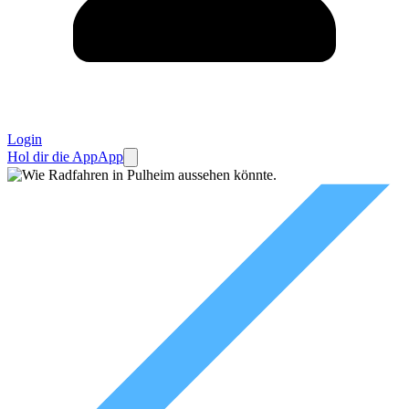
Login
Hol dir die App
App