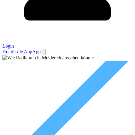
Login
Hol dir die App
App