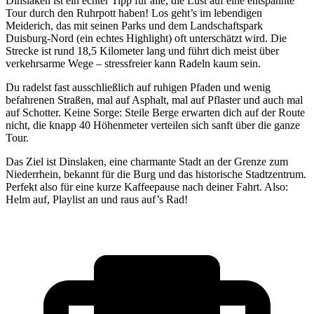
Dinslaken ist ein echter Tipp für alle, die Lust auf eine entspannte
Tour durch den Ruhrpott haben! Los geht’s im lebendigen
Meiderich, das mit seinen Parks und dem Landschaftspark
Duisburg-Nord (ein echtes Highlight) oft unterschätzt wird. Die
Strecke ist rund 18,5 Kilometer lang und führt dich meist über
verkehrsarme Wege – stressfreier kann Radeln kaum sein.
Du radelst fast ausschließlich auf ruhigen Pfaden und wenig
befahrenen Straßen, mal auf Asphalt, mal auf Pflaster und auch mal
auf Schotter. Keine Sorge: Steile Berge erwarten dich auf der Route
nicht, die knapp 40 Höhenmeter verteilen sich sanft über die ganze
Tour.
Das Ziel ist Dinslaken, eine charmante Stadt an der Grenze zum
Niederrhein, bekannt für die Burg und das historische Stadtzentrum.
Perfekt also für eine kurze Kaffeepause nach deiner Fahrt. Also:
Helm auf, Playlist an und raus auf’s Rad!