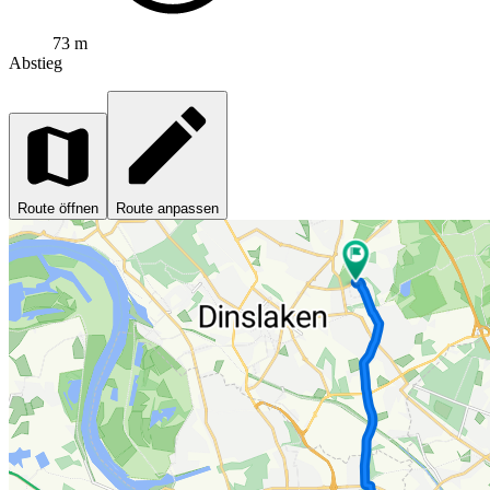
73 m
Abstieg
Route öffnen
Route anpassen