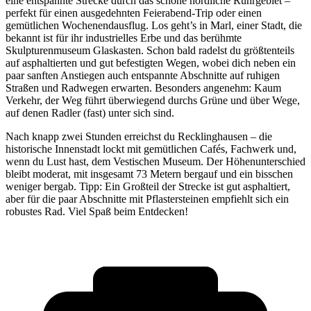
eine entspannte Strecke durch das schöne nördliche Ruhrgebiet –
perfekt für einen ausgedehnten Feierabend-Trip oder einen
gemütlichen Wochenendausflug. Los geht’s in Marl, einer Stadt, die
bekannt ist für ihr industrielles Erbe und das berühmte
Skulpturenmuseum Glaskasten. Schon bald radelst du größtenteils
auf asphaltierten und gut befestigten Wegen, wobei dich neben ein
paar sanften Anstiegen auch entspannte Abschnitte auf ruhigen
Straßen und Radwegen erwarten. Besonders angenehm: Kaum
Verkehr, der Weg führt überwiegend durchs Grüne und über Wege,
auf denen Radler (fast) unter sich sind.
Nach knapp zwei Stunden erreichst du Recklinghausen – die
historische Innenstadt lockt mit gemütlichen Cafés, Fachwerk und,
wenn du Lust hast, dem Vestischen Museum. Der Höhenunterschied
bleibt moderat, mit insgesamt 73 Metern bergauf und ein bisschen
weniger bergab. Tipp: Ein Großteil der Strecke ist gut asphaltiert,
aber für die paar Abschnitte mit Pflastersteinen empfiehlt sich ein
robustes Rad. Viel Spaß beim Entdecken!