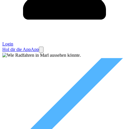
Login
Hol dir die App
App