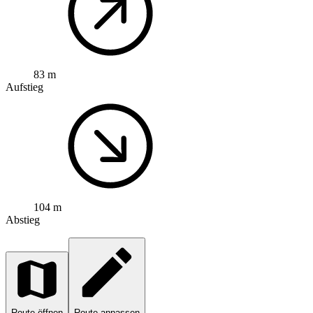
83 m
Aufstieg
104 m
Abstieg
Route öffnen
Route anpassen