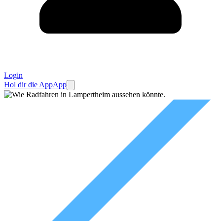
Login
Hol dir die App
App