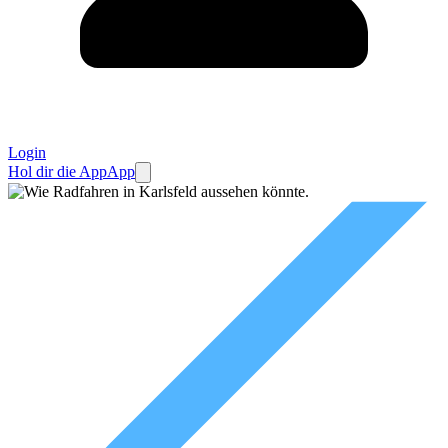
Login
Hol dir die App
App