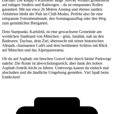
Dachau! Die knapp 9 Kilometer lange Strecke verläuft größtenteils
auf ruhigen Straßen und Radwegen – da ist entspanntes Rollen
garantiert. Mit nur etwa 26 Metern Anstieg und ebenso sanften
Abfahrten bleibt der Puls im Chill-Modus. Perfekt also für eine
entspannte Feierabendrunde, den Sonntagsausflug oder den Weg
zum gemütlichen Biergarten.
Dein Startpunkt, Karlsfeld, ist eine gewachsene Gemeinde am
westlichen Stadtrand von München – grün, familiär, nah an den
Badeseen. Dachau, dein Ziel, überrascht mit seiner historischen
Altstadt, charmanten Cafés und dem berühmten Schloss mit Blick
auf München und das Alpenpanorama.
Ob du auf Asphalt, ein bisschen Gravel oder durch kleine Parkwege
radelst: Die Route ist abwechslungsreich, aber dank des hohen
Asphalt-Anteils leicht zu fahren. Unterwegs kannst du einfach mal
abschalten und die ländliche Umgebung genießen. Viel Spaß beim
Entdecken!